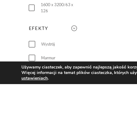
1600 x 3200/63 x
126
EFEKTY
Wystrój
Marmur
Używamy ciasteczek, aby zapewnić najlepszą jakość korzys
Drewno
Więcej informacji na temat plików ciasteczka, których uż
ustawieniach
.
Cement
Basic
Metaliczny efekt
Kamień