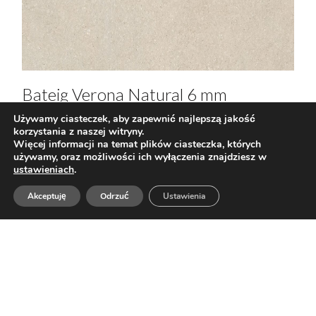
Bateig Verona Natural 6 mm
Zobacz produkt
Używamy ciasteczek, aby zapewnić najlepszą jakość
korzystania z naszej witryny.
Więcej informacji na temat plików ciasteczka, których
używamy, oraz możliwości ich wyłączenia znajdziesz w
Nuevo
ustawieniach
.
Akceptuję
Odrzuć
Ustawienia