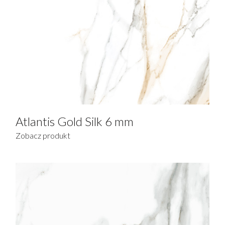
Metaliczny efekt
Kamień
WYKOŃCZENIA
Hypertouch
Antique
Atlantis Gold Silk 6 mm
Cashmere
Zobacz produkt
Polished (Polerowany)
Matt (Matowy)
Hond (bardzo delikatny efekt matowości)
Naturalny