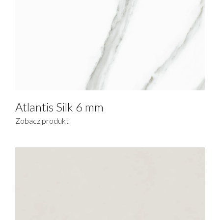
Czarny
Zielony
Brązowy
ZASTOSOWANIE
Atlantis Silk 6 mm
Fasady
Zobacz produkt
Fasada wentylowana
Fasada klejona
Podłogi i okładziny
Blaty łazienkowe