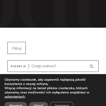
Filtruj
Kopiuj filtry
KOLEKCJE
Wyczyść filtr
Używamy ciasteczek, aby zapewnić najlepszą jakość
korzystania z naszej witryny.
Hôm Warm
Brak wyników
Więcej informacji na temat plików ciasteczka, których
używamy, oraz możliwości ich wyłączenia znajdziesz w
ustawieniach
.
AKTUALNOŚCI
Akceptuję
Odrzuć
Ustawienia